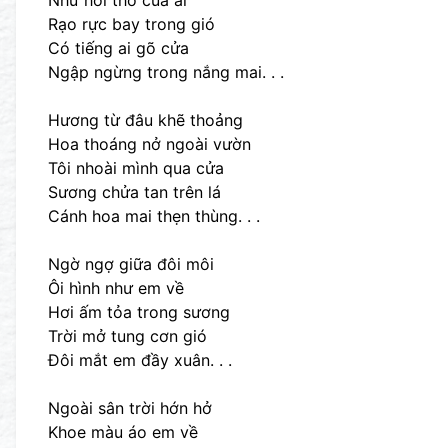
Như hơi thở của ai
Rạo rực bay trong gió
Có tiếng ai gõ cửa
Ngập ngừng trong nắng mai. . .
Hương từ đâu khẽ thoảng
Hoa thoáng nở ngoài vườn
Tôi nhoài mình qua cửa
Sương chửa tan trên lá
Cánh hoa mai thẹn thùng. . .
Ngờ ngợ giữa đôi môi
Ôi hình như em về
Hơi ấm tỏa trong sương
Trời mở tung cơn gió
Đôi mắt em đầy xuân. . .
Ngoài sân trời hớn hở
Khoe màu áo em về