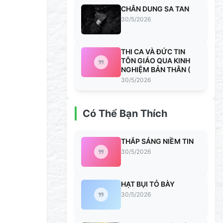
CHÂN DUNG SA TAN
30/5/2026
THI CA VÀ ĐỨC TIN
TÔN GIÁO QUA KINH
NGHIỆM BẢN THÂN (
30/5/2026
Có Thể Bạn Thích
THẮP SÁNG NIỀM TIN
30/5/2026
HẠT BỤI TỎ BÀY
30/5/2026