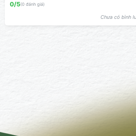
0
/5
(
0
đánh giá)
Chưa có bình lu