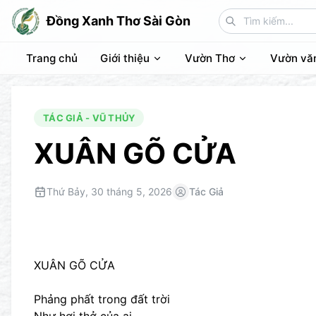
Đồng Xanh Thơ Sài Gòn
Trang chủ
Giới thiệu
Vườn Thơ
Vườn vă
TÁC GIẢ - VŨ THỦY
XUÂN GÕ CỬA
Thứ Bảy, 30 tháng 5, 2026
Tác Giả
XUÂN GÕ CỬA
Phảng phất trong đất trời