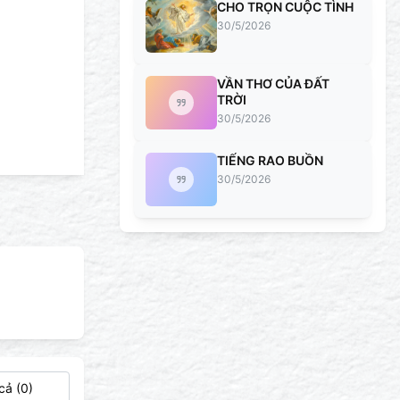
CHO TRỌN CUỘC TÌNH
30/5/2026
VẦN THƠ CỦA ĐẤT
TRỜI
30/5/2026
TIẾNG RAO BUỒN
30/5/2026