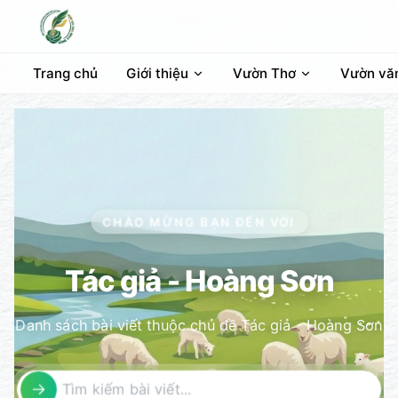
Trang chủ
Giới thiệu
Vườn Thơ
Vườn vă
CHÀO MỪNG BẠN ĐẾN VỚI
Tác giả - Hoàng Sơn
Danh sách bài viết thuộc chủ đề Tác giả - Hoàng Sơn