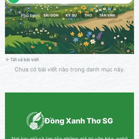
Phổ biến:
SÀI GÒN
KÝ SỰ
THƠ
TẢN VĂN
Tất cả bài viết
Chưa có bài viết nào trong danh mục này.
Đồng Xanh Thơ SG
Nơi lưu giữ và lan tỏa những giá trị văn hóa, nghệ