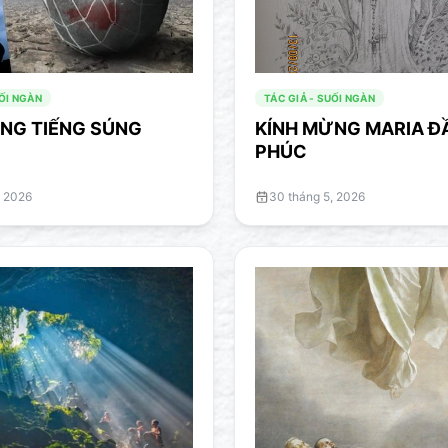
UỐI NGÀN
TÁC GIẢ - SUỐI NGÀN
NG TIẾNG SÚNG
KÍNH MỪNG MARIA Đ
PHÚC
, 2026
30 tháng 5, 2026