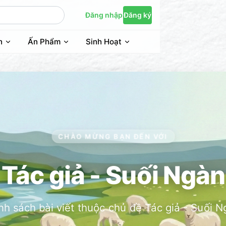
Đăng nhập
Đăng ký
n
Ấn Phẩm
Sinh Hoạt
CHÀO MỪNG BẠN ĐẾN VỚI
Tác giả - Suối Ngàn
h sách bài viết thuộc chủ đề Tác giả - Suối 