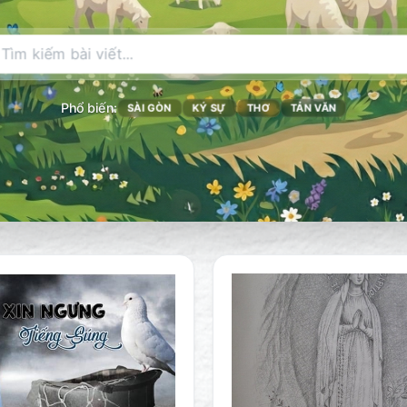
Phổ biến:
SÀI GÒN
KÝ SỰ
THƠ
TẢN VĂN