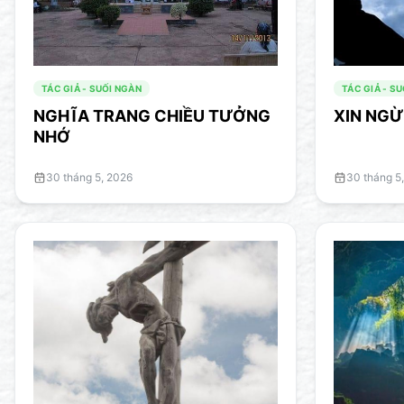
TÁC GIẢ - SUỐI NGÀN
TÁC GIẢ - S
NGHĨA TRANG CHIỀU TƯỞNG
XIN NGỪ
NHỚ
30 tháng 5, 2026
30 tháng 5