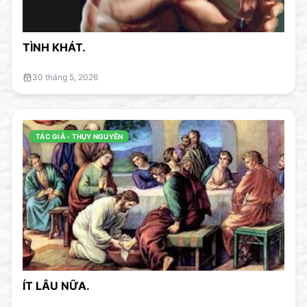
TÌNH KHÁT.
30 tháng 5, 2026
TÁC GIẢ - THỤY NGUYÊN
ÍT LÂU NỮA.