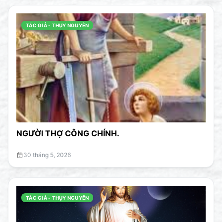
TÁC GIẢ - THỤY NGUYÊN
NGƯỜI THỢ CÔNG CHÍNH.
30 tháng 5, 2026
TÁC GIẢ - THỤY NGUYÊN