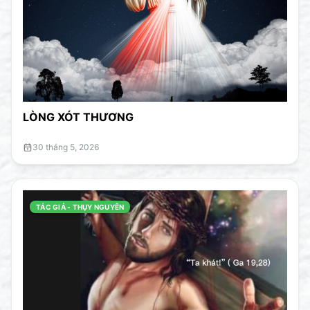
LÒNG XÓT THƯƠNG
30 tháng 5, 2026
TÁC GIẢ - THỤY NGUYÊN