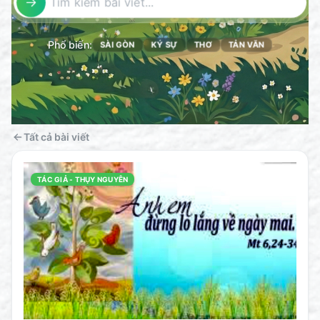
Phổ biến:
SÀI GÒN
KÝ SỰ
THƠ
TẢN VĂN
Tất cả bài viết
TÁC GIẢ - THỤY NGUYÊN