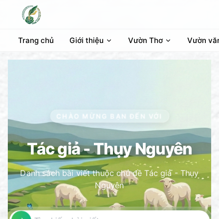
Trang chủ
Giới thiệu
Vườn Thơ
Vườn vă
CHÀO MỪNG BẠN ĐẾN VỚI
Tác giả - Thụy Nguyên
Danh sách bài viết thuộc chủ đề Tác giả - Thụy
Nguyên