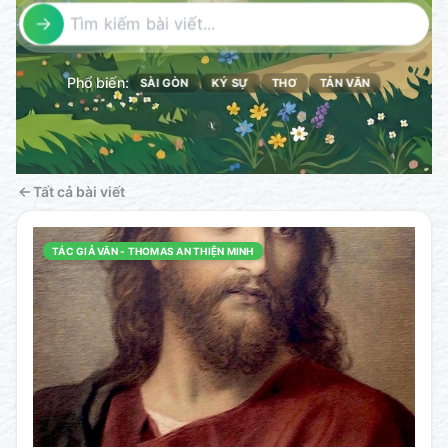
Phổ biến:
SÀI GÒN
KÝ SỰ
THƠ
TẢN VĂN
Tất cả bài viết
TÁC GIẢ VĂN - THOMAS AN THIỆN MINH