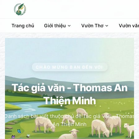
Trang chủ
Giới thiệu
Vườn Thơ
Vườn vă
CHÀO MỪNG BẠN ĐẾN VỚI
Tác giả văn - Thomas An
Thiện Minh
Danh sách bài viết thuộc chủ đề Tác giả văn - Thomas
An Thiện Minh