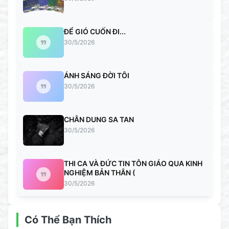
ĐỂ GIÓ CUỐN ĐI...
30/5/2026
ÁNH SÁNG ĐỜI TÔI
30/5/2026
CHÂN DUNG SA TAN
30/5/2026
THI CA VÀ ĐỨC TIN TÔN GIÁO QUA KINH
NGHIỆM BẢN THÂN (
30/5/2026
Có Thể Bạn Thích