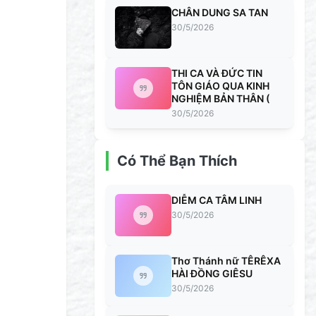
CHÂN DUNG SA TAN
30/5/2026
THI CA VÀ ĐỨC TIN
TÔN GIÁO QUA KINH
NGHIỆM BẢN THÂN (
30/5/2026
Có Thể Bạn Thích
DIỄM CA TÂM LINH
30/5/2026
Thơ Thánh nữ TÊRÊXA
HÀI ĐỒNG GIÊSU
30/5/2026