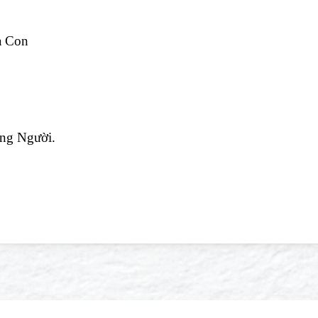
à Con
ong Người.