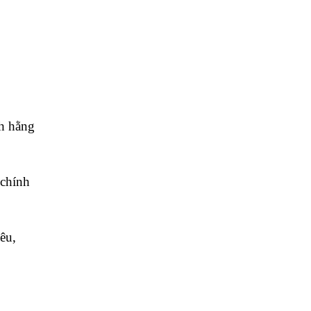
nh hằng
 chính
êu,