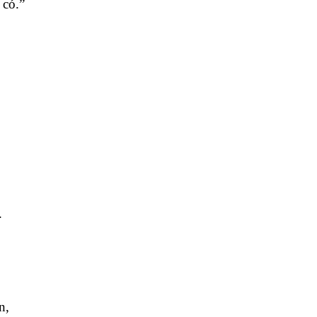
 có.”
.
n,