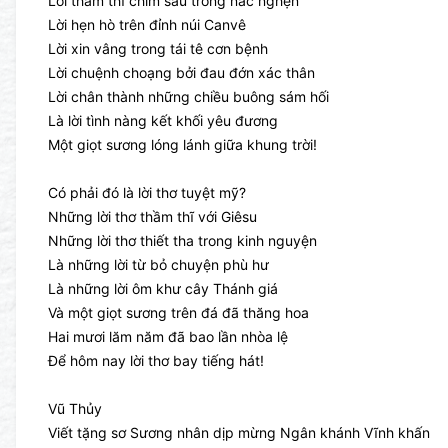
Lời thầm thĩ chìm sâu trong nấc nghẹn
Lời hẹn hò trên đỉnh núi Canvê
Lời xin vâng trong tái tê cơn bệnh
Lời chuệnh choạng bởi đau đớn xác thân
Lời chân thành những chiều buông sám hối
Là lời tình nàng kết khối yêu đương
Một giọt sương lóng lánh giữa khung trời!
Có phải đó là lời thơ tuyệt mỹ?
Những lời thơ thầm thĩ với Giêsu
Những lời thơ thiết tha trong kinh nguyện
Là những lời từ bỏ chuyện phù hư
Là những lời ôm khư cây Thánh giá
Và một giọt sương trên đá đã thăng hoa
Hai mươi lăm năm đã bao lần nhòa lệ
Để hôm nay lời thơ bay tiếng hát!
Vũ Thủy
Viết tặng sơ Sương nhân dịp mừng Ngân khánh Vĩnh khấn