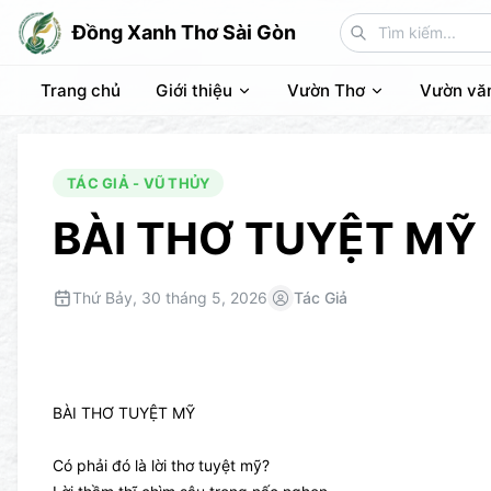
Đồng Xanh Thơ Sài Gòn
Trang chủ
Giới thiệu
Vườn Thơ
Vườn vă
TÁC GIẢ - VŨ THỦY
BÀI THƠ TUYỆT MỸ
Thứ Bảy, 30 tháng 5, 2026
Tác Giả
BÀI THƠ TUYỆT MỸ
Có phải đó là lời thơ tuyệt mỹ?