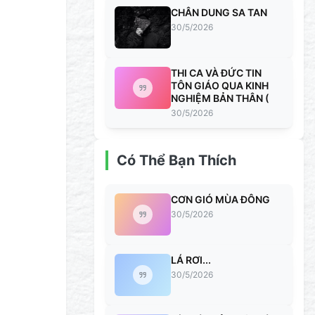
CHÂN DUNG SA TAN
30/5/2026
THI CA VÀ ĐỨC TIN
TÔN GIÁO QUA KINH
NGHIỆM BẢN THÂN (
30/5/2026
Có Thể Bạn Thích
CƠN GIÓ MÙA ĐÔNG
30/5/2026
LÁ RƠI...
30/5/2026