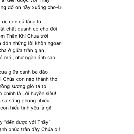
 ai đến được với Thầy
ng đổ ơn nầy xuống cho-!»
 ơi, con cứ lắng lo
ật chất quanh co chợ đời
êm Thần Khí Chúa trời
n đón những lời khôn ngoan
Cha ở giữa trần gian
ió mới, như ngàn ánh sao!
xưa giữa cảnh ba đào
i Chúa con nào thảnh thơi
ồng sương gió tả tơi
 chính là Lời huyền siêu!
n sự sống phong nhiêu
con hiểu tình yêu là gì!
y “đến được với Thầy”
nh phúc tràn đầy Chúa ơi!