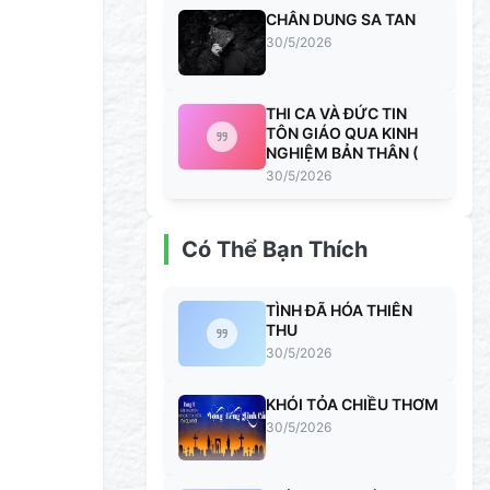
CHÂN DUNG SA TAN
30/5/2026
THI CA VÀ ĐỨC TIN
TÔN GIÁO QUA KINH
NGHIỆM BẢN THÂN (
30/5/2026
Có Thể Bạn Thích
TÌNH ĐÃ HÓA THIÊN
THU
30/5/2026
KHÓI TỎA CHIỀU THƠM
30/5/2026