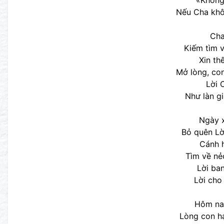
«Không
Nếu Cha khô
Cha
Kiếm tìm v
Xin th
Mở lòng, co
Lời 
Như làn g
Ngày 
Bỏ quên Lờ
Cánh h
Tìm về nẻo
Lời ba
Lời cho 
Hôm na
Lòng con hạ