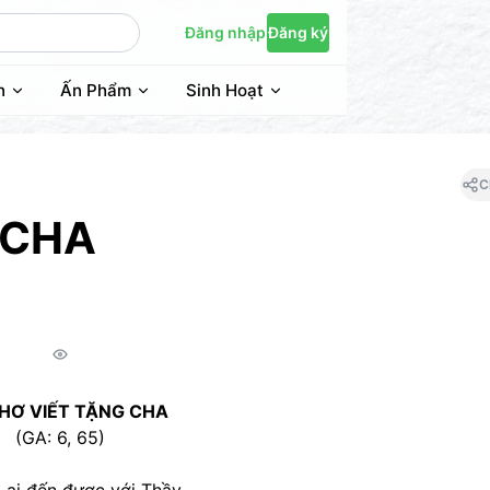
Đăng nhập
Đăng ký
n
Ấn Phẩm
Sinh Hoạt
C
 CHA
THƠ VIẾT TẶNG CHA
(GA: 6, 65)