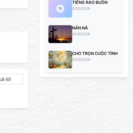
TIẾNG RAO BUỒN
30/5/2026
NẤN NÁ
30/5/2026
CHO TRỌN CUỘC TÌNH
30/5/2026