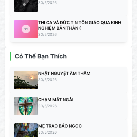
30/5/2026
THI CA VÀ ĐỨC TIN TÔN GIÁO QUA KINH
NGHIỆM BẢN THÂN (
30/5/2026
Có Thể Bạn Thích
NHẬT NGUYỆT ÂM THẦM
30/5/2026
CHẠM MẮT NGÀI
30/5/2026
MẸ TRAO BẢO NGỌC
30/5/2026