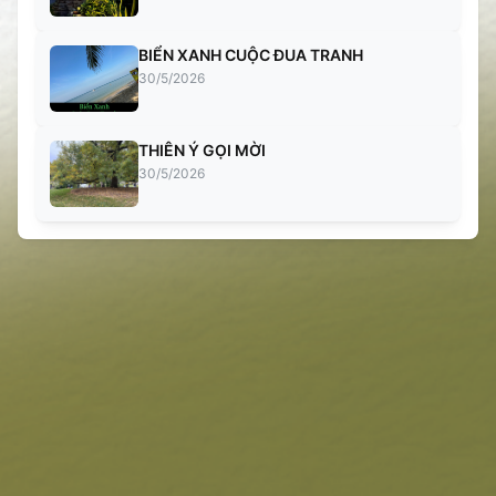
BIỂN XANH CUỘC ĐUA TRANH
30/5/2026
THIÊN Ý GỌI MỜI
30/5/2026