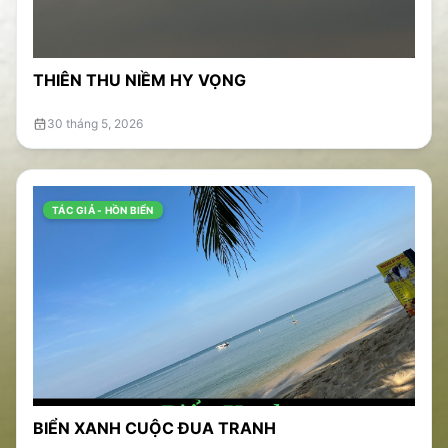
THIÊN THU NIỀM HY VỌNG
30 tháng 5, 2026
TÁC GIẢ - HỒN BIỂN
BIỂN XANH CUỘC ĐUA TRANH