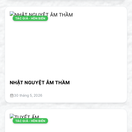
TÁC GIẢ - HỒN BIỂN
NHẬT NGUYỆT ÂM THẦM
30 tháng 5, 2026
TÁC GIẢ - HỒN BIỂN