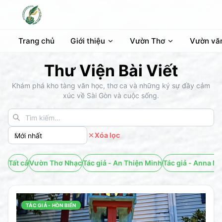
Trang chủ
Giới thiệu
Vườn Thơ
Vườn vă
Thư Viện Bài Viết
Khám phá kho tàng văn học, thơ ca và những ký sự đầy cảm
xúc về Sài Gòn và cuộc sống.
Xóa lọc
Tất cả
Vườn Thơ Nhạc
Tác giả - An Thiện Minh
Tác giả - Anna Ma
TÁC GIẢ - HỒN BIỂN