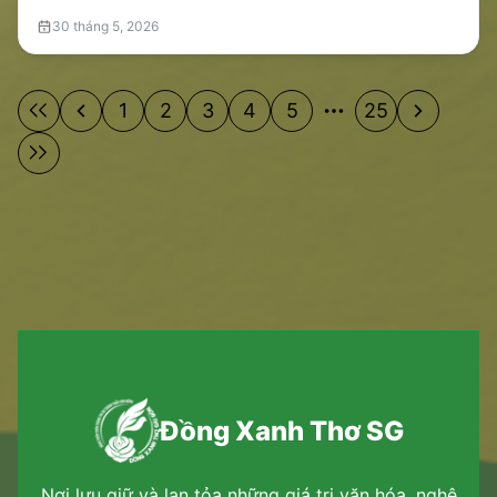
30 tháng 5, 2026
1
2
3
4
5
25
Đồng Xanh Thơ SG
Nơi lưu giữ và lan tỏa những giá trị văn hóa, nghệ