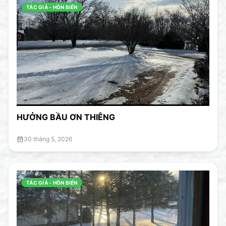
TÁC GIẢ - HỒN BIỂN
HƯỞNG BẦU ƠN THIÊNG
30 tháng 5, 2026
TÁC GIẢ - HỒN BIỂN