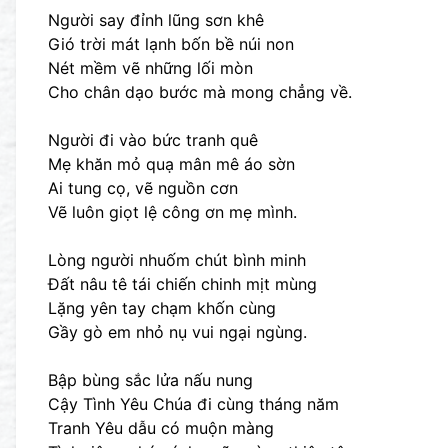
Người say đỉnh lũng sơn khê
Gió trời mát lạnh bốn bề núi non
Nét mềm vẽ những lối mòn
Cho chân dạo bước mà mong chẳng về.
Người đi vào bức tranh quê
Mẹ khăn mỏ quạ mân mê áo sờn
Ai tung cọ, vẽ nguồn cơn
Vẽ luôn giọt lệ công ơn mẹ mình.
Lòng người nhuốm chút bình minh
Đất nâu tê tái chiến chinh mịt mùng
Lặng yên tay chạm khốn cùng
Gầy gò em nhỏ nụ vui ngại ngùng.
Bập bùng sắc lửa nấu nung
Cậy Tình Yêu Chúa đi cùng tháng năm
Tranh Yêu dẫu có muộn màng