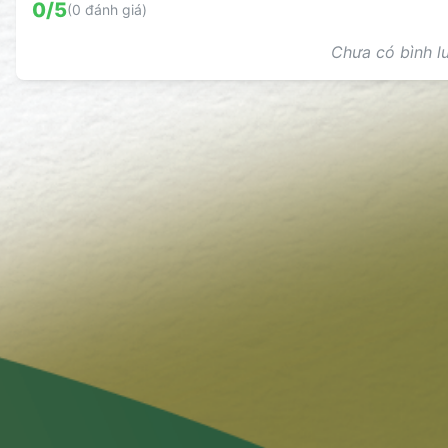
0
/5
(
0
đánh giá)
Chưa có bình lu