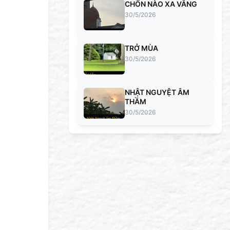
CHỐN NÀO XA VẮNG
30/5/2026
TRỞ MÙA
30/5/2026
NHẬT NGUYỆT ÂM
THẦM
30/5/2026