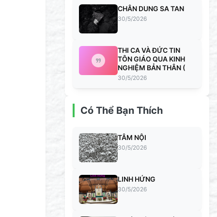
CHÂN DUNG SA TAN
30/5/2026
THI CA VÀ ĐỨC TIN
TÔN GIÁO QUA KINH
NGHIỆM BẢN THÂN (
30/5/2026
Có Thể Bạn Thích
TÂM NỘI
30/5/2026
LINH HỨNG
30/5/2026