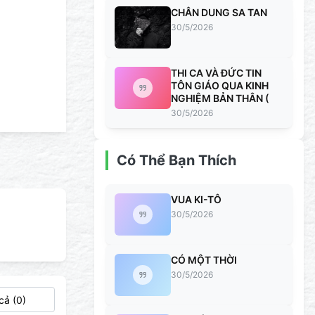
CHÂN DUNG SA TAN
30/5/2026
THI CA VÀ ĐỨC TIN
TÔN GIÁO QUA KINH
NGHIỆM BẢN THÂN (
30/5/2026
Có Thể Bạn Thích
VUA KI-TÔ
30/5/2026
CÓ MỘT THỜI
30/5/2026