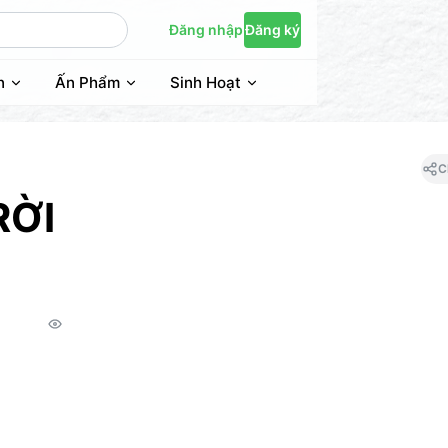
Đăng nhập
Đăng ký
n
Ấn Phẩm
Sinh Hoạt
C
RỜI