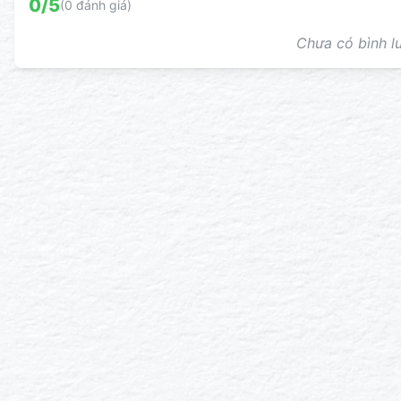
0
/5
(
0
đánh giá)
Chưa có bình lu