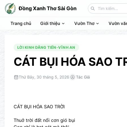
Đồng Xanh Thơ Sài Gòn
Trang chủ
Giới thiệu
Vườn Thơ
Vườn vă
LỜI KINH DÂNG TIẾN-VĨNH AN
CÁT BỤI HÓA SAO T
Thứ Bảy, 30 tháng 5, 2026
Tác Giả
CÁT BỤI HÓA SAO TRỜI
Thuở trời đất nổi cơn gió bụi