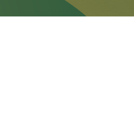
hương.