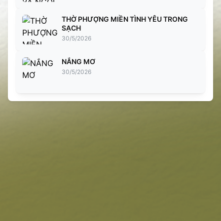
THỜ PHƯỢNG MIỀN TÌNH YÊU TRONG
SẠCH
30/5/2026
NẮNG MƠ
30/5/2026