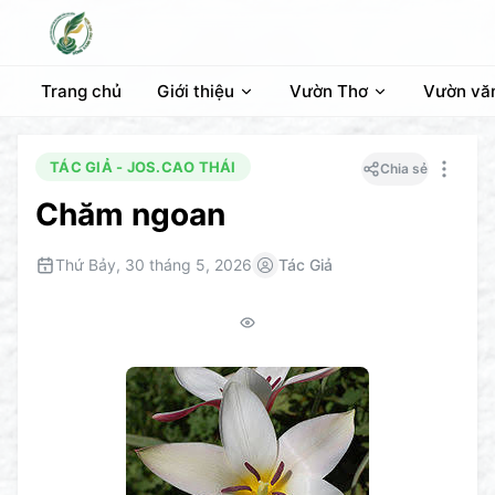
Trang chủ
Giới thiệu
Vườn Thơ
Vườn vă
TÁC GIẢ - JOS.CAO THÁI
Chia sẻ
Chăm ngoan
Thứ Bảy, 30 tháng 5, 2026
Tác Giả