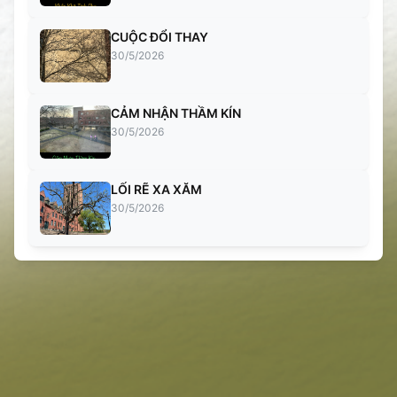
CUỘC ĐỔI THAY
30/5/2026
CẢM NHẬN THẦM KÍN
30/5/2026
LỐI RẼ XA XĂM
30/5/2026