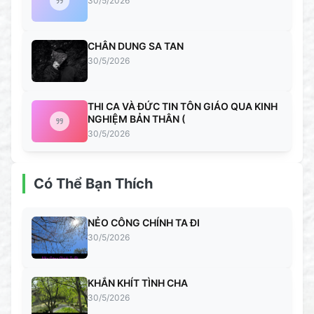
30/5/2026
CHÂN DUNG SA TAN
30/5/2026
THI CA VÀ ĐỨC TIN TÔN GIÁO QUA KINH
NGHIỆM BẢN THÂN (
30/5/2026
Có Thể Bạn Thích
NẺO CÔNG CHÍNH TA ĐI
30/5/2026
KHẮN KHÍT TÌNH CHA
30/5/2026