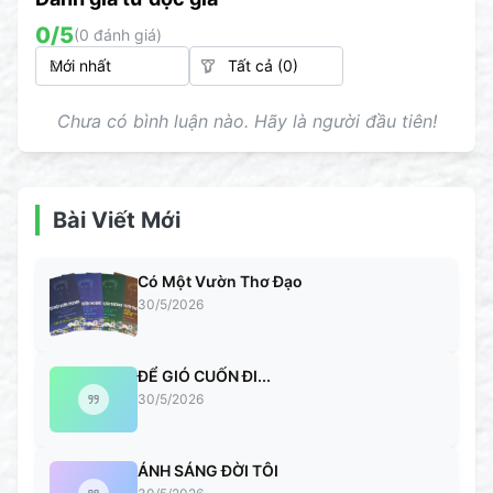
0
/5
(
0
đánh giá)
Chưa có bình luận nào. Hãy là người đầu tiên!
Bài Viết Mới
Có Một Vườn Thơ Đạo
30/5/2026
ĐỂ GIÓ CUỐN ĐI...
30/5/2026
ÁNH SÁNG ĐỜI TÔI