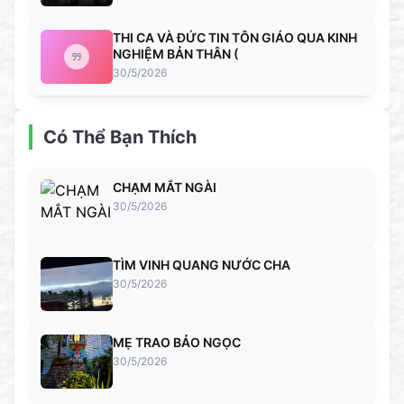
THI CA VÀ ĐỨC TIN TÔN GIÁO QUA KINH
NGHIỆM BẢN THÂN (
30/5/2026
Có Thể Bạn Thích
CHẠM MẮT NGÀI
30/5/2026
TÌM VINH QUANG NƯỚC CHA
30/5/2026
MẸ TRAO BẢO NGỌC
30/5/2026