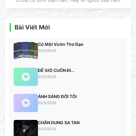
Chưa có bình luận nào. Hãy là người đầu tiên!
Bài Viết Mới
Có Một Vườn Thơ Đạo
30/5/2026
ĐỂ GIÓ CUỐN ĐI...
30/5/2026
ÁNH SÁNG ĐỜI TÔI
30/5/2026
CHÂN DUNG SA TAN
30/5/2026