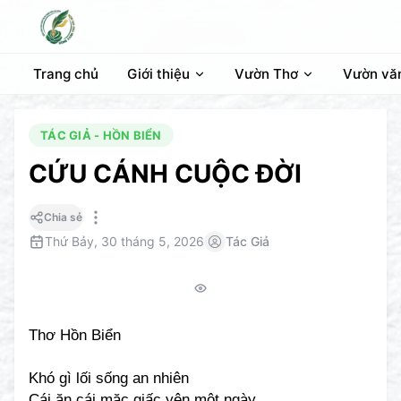
Trang chủ
Giới thiệu
Vườn Thơ
Vườn vă
TÁC GIẢ - HỒN BIỂN
CỨU CÁNH CUỘC ĐỜI
Chia sẻ
Thứ Bảy, 30 tháng 5, 2026
Tác Giả
Thơ Hồn Biển
Khó gì lối sống an nhiên
Cái ăn cái mặc giấc yên một ngày