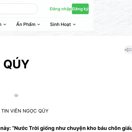
Đăng nhập
Đăng ký
n
Ấn Phẩm
Sinh Hoạt
C
C QÚY
 này: “Nước Trời giống như chuyện kho báu chôn giấ