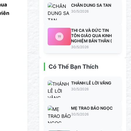
mua
CHÂN DUNG SA TAN
30/5/2026
viên
THI CA VÀ ĐỨC TIN
TÔN GIÁO QUA KINH
NGHIỆM BẢN THÂN (
30/5/2026
Có Thể Bạn Thích
THÁNH LỄ LỜI VÂNG
30/5/2026
MẸ TRAO BẢO NGỌC
30/5/2026