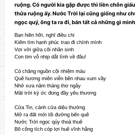
ruộng. Có người kia gặp được thì liền chôn giấu
thửa ruộng ấy. Nước Trời lại cũng giống như c
ngọc quý, ông ta ra đi, bán tất cả những gì mìn
Bạn hiền hỡi, nghĩ điều chi
Kiếm tìm hạnh phúc trao đi chính mình
Vợi vời giữa cõi nhân sinh
Con tim vỗ nhịp dắt tình về đâu!
Có chăng nguồn cội nhiệm màu
Quê hương miên viễn bên nhau xum vầy
Nhớ xưa năm tháng thơ ngây
Mặt trời ký ức đong đầy yêu thương
Cửa Tin, cánh cửa diệu thường
Mở ra đất mới lối đường bến quê
Nước Trời ngọc qúy thoả thuê
Bõ công tích cóp lợi huê vĩnh hằng