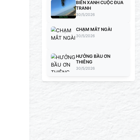
BIỂN XANH CUỘC ĐUA
TRANH
30/5/2026
CHẠM MẮT NGÀI
30/5/2026
HƯỞNG BẦU ƠN
THIÊNG
30/5/2026