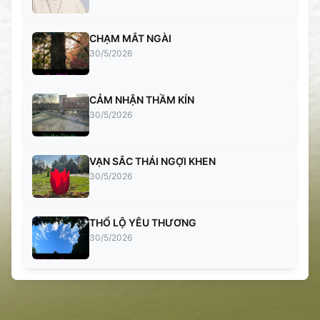
CHẠM MẮT NGÀI
30/5/2026
CẢM NHẬN THẦM KÍN
30/5/2026
VẠN SẮC THÁI NGỢI KHEN
30/5/2026
THỔ LỘ YÊU THƯƠNG
30/5/2026