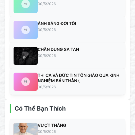
30/5/2026
ÁNH SÁNG ĐỜI TÔI
30/5/2026
CHÂN DUNG SA TAN
30/5/2026
THI CA VÀ ĐỨC TIN TÔN GIÁO QUA KINH
NGHIỆM BẢN THÂN (
30/5/2026
Có Thể Bạn Thích
VƯỢT THẮNG
30/5/2026