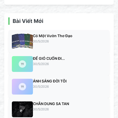
Bài Viết Mới
Có Một Vườn Thơ Đạo
30/5/2026
ĐỂ GIÓ CUỐN ĐI...
30/5/2026
ÁNH SÁNG ĐỜI TÔI
30/5/2026
CHÂN DUNG SA TAN
30/5/2026