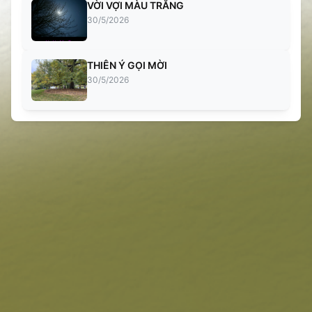
VỜI VỢI MÀU TRĂNG
30/5/2026
THIÊN Ý GỌI MỜI
30/5/2026