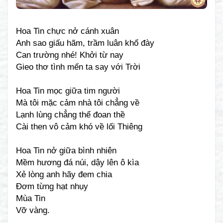
Hoa Tin chực nở cánh xuân
Anh sao giấu hãm, trầm luân khổ đày
Can trường nhé! Khởi từ nay
Gieo thơ tình mến ta say với Trời
Hoa Tin mọc giữa tim người
Mà tôi mặc cảm nhà tôi chẳng về
Lạnh lùng chẳng thể đoan thề
Cài then vô cảm khó về lối Thiêng
Hoa Tin nở giữa bình nhiên
Mềm hương đá núi, dậy lên ô kìa
Xẻ lòng anh hãy đem chia
Đơm từng hạt nhụy
Mùa Tin
Vỡ vàng.