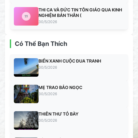
THI CA VÀ ĐỨC TIN TÔN GIÁO QUA KINH
NGHIỆM BẢN THÂN (
30/5/2026
Có Thể Bạn Thích
BIỂN XANH CUỘC ĐUA TRANH
30/5/2026
MẸ TRAO BẢO NGỌC
30/5/2026
THIÊN THƯ TỎ BÀY
30/5/2026