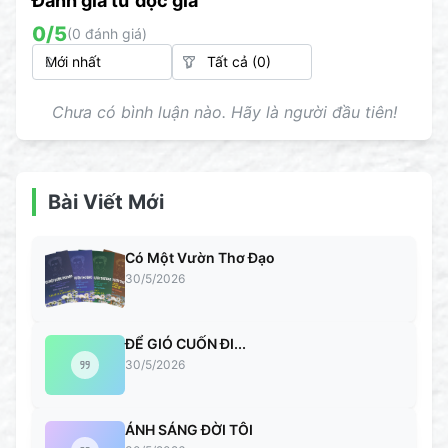
Đánh giá từ đọc giả
0
/5
(
0
đánh giá)
Chưa có bình luận nào. Hãy là người đầu tiên!
Bài Viết Mới
Có Một Vườn Thơ Đạo
30/5/2026
ĐỂ GIÓ CUỐN ĐI...
30/5/2026
ÁNH SÁNG ĐỜI TÔI