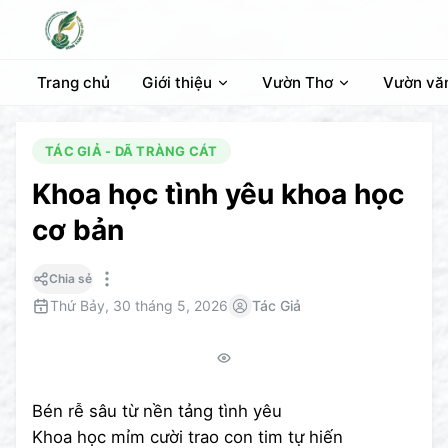
Trang chủ
Giới thiệu
Vườn Thơ
Vườn vă
TÁC GIẢ - DÃ TRÀNG CÁT
Khoa học tình yêu khoa học
cơ bản
Chia sẻ
Thứ Bảy, 30 tháng 5, 2026
Tác Giả
Bén rễ sâu từ nền tảng tình yêu
Khoa học mỉm cười trao con tim tự hiến