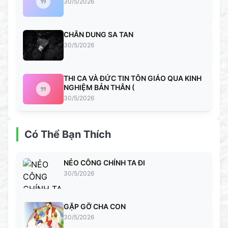
30/5/2026
CHÂN DUNG SA TAN
30/5/2026
THI CA VÀ ĐỨC TIN TÔN GIÁO QUA KINH
NGHIỆM BẢN THÂN (
30/5/2026
Có Thể Bạn Thích
NẺO CÔNG CHÍNH TA ĐI
30/5/2026
GẶP GỠ CHA CON
30/5/2026