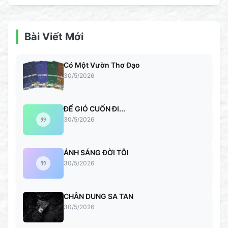
Bài Viết Mới
Có Một Vườn Thơ Đạo
30/5/2026
ĐỂ GIÓ CUỐN ĐI...
30/5/2026
ÁNH SÁNG ĐỜI TÔI
30/5/2026
CHÂN DUNG SA TAN
30/5/2026