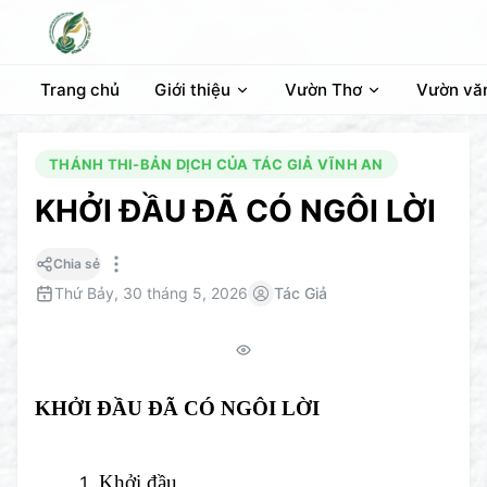
Trang chủ
Giới thiệu
Vườn Thơ
Vườn vă
THÁNH THI-BẢN DỊCH CỦA TÁC GIẢ VĨNH AN
KHỞI ĐẦU ĐÃ CÓ NGÔI LỜI
Chia sẻ
Thứ Bảy, 30 tháng 5, 2026
Tác Giả
KHỞI ĐẦU ĐÃ CÓ NGÔI LỜI
Khởi đầu