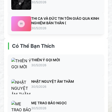
30/5/2026
THI CA VÀ ĐỨC TIN TÔN GIÁO QUA KINH
NGHIỆM BẢN THÂN (
30/5/2026
Có Thể Bạn Thích
THIÊN Ý GỌI MỜI
30/5/2026
NHẬT NGUYỆT ÂM THẦM
30/5/2026
MẸ TRAO BẢO NGỌC
30/5/2026