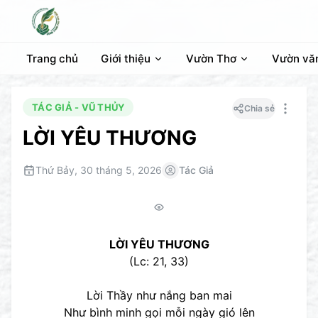
Trang chủ
Giới thiệu
Vườn Thơ
Vườn vă
TÁC GIẢ - VŨ THỦY
Chia sẻ
LỜI YÊU THƯƠNG
Thứ Bảy, 30 tháng 5, 2026
Tác Giả
LỜI YÊU THƯƠNG
(Lc: 21, 33)
Lời Thầy như nắng ban mai
Như bình minh gọi mỗi ngày gió lên