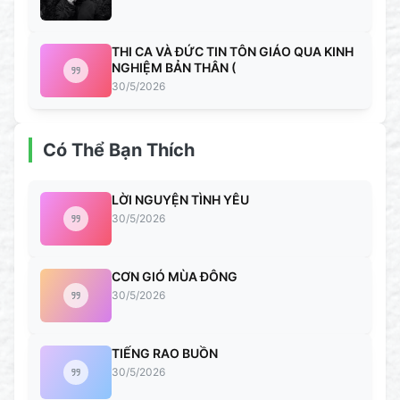
THI CA VÀ ĐỨC TIN TÔN GIÁO QUA KINH
NGHIỆM BẢN THÂN (
30/5/2026
Có Thể Bạn Thích
LỜI NGUYỆN TÌNH YÊU
30/5/2026
CƠN GIÓ MÙA ĐÔNG
30/5/2026
TIẾNG RAO BUỒN
30/5/2026