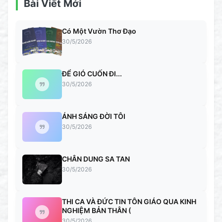
Bài Viết Mới
Có Một Vườn Thơ Đạo
30/5/2026
ĐỂ GIÓ CUỐN ĐI...
30/5/2026
ÁNH SÁNG ĐỜI TÔI
30/5/2026
CHÂN DUNG SA TAN
30/5/2026
THI CA VÀ ĐỨC TIN TÔN GIÁO QUA KINH
NGHIỆM BẢN THÂN (
30/5/2026