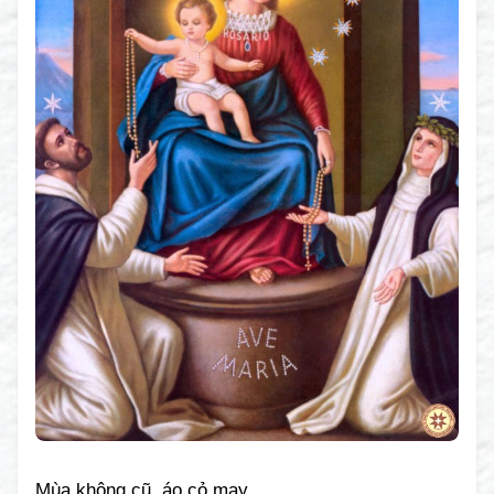
Mùa không cũ, áo cỏ may