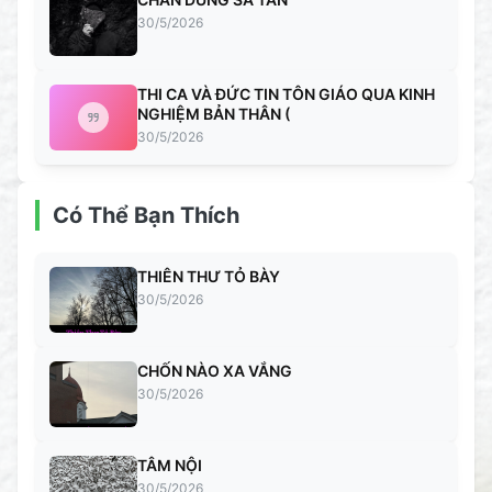
30/5/2026
THI CA VÀ ĐỨC TIN TÔN GIÁO QUA KINH
NGHIỆM BẢN THÂN (
30/5/2026
Có Thể Bạn Thích
THIÊN THƯ TỎ BÀY
30/5/2026
CHỐN NÀO XA VẮNG
30/5/2026
TÂM NỘI
30/5/2026