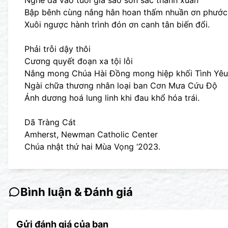
Nghe đã vào tuổi già sao son sắc thanh xuân
Bập bênh cùng nắng hân hoan thấm nhuần ơn phước
Xuôi ngược hành trình đón ơn canh tân biến đổi.
Phải trỗi dậy thôi
Cương quyết đoạn xa tội lỗi
Nắng mong Chúa Hài Đồng mong hiệp khối Tình Yêu
Ngài chữa thương nhân loại ban Cơn Mưa Cứu Độ
Ánh dương hoá lung linh khi đau khổ hóa trái.
Dã Tràng Cát
Amherst, Newman Catholic Center
Chúa nhật thứ hai Mùa Vọng ‘2023.
Bình luận & Đánh giá
Gửi đánh giá của bạn