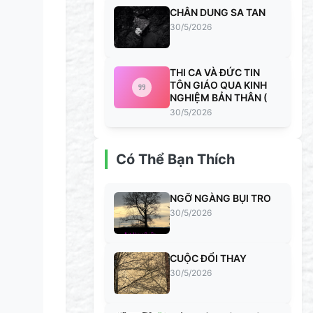
CHÂN DUNG SA TAN
30/5/2026
THI CA VÀ ĐỨC TIN
TÔN GIÁO QUA KINH
NGHIỆM BẢN THÂN (
30/5/2026
Có Thể Bạn Thích
NGỠ NGÀNG BỤI TRO
30/5/2026
CUỘC ĐỔI THAY
30/5/2026