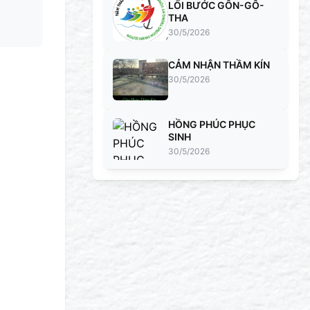
LỐI BƯỚC GÔN-GÔ-
THA
30/5/2026
CẢM NHẬN THẦM KÍN
30/5/2026
HỒNG PHÚC PHỤC
SINH
30/5/2026