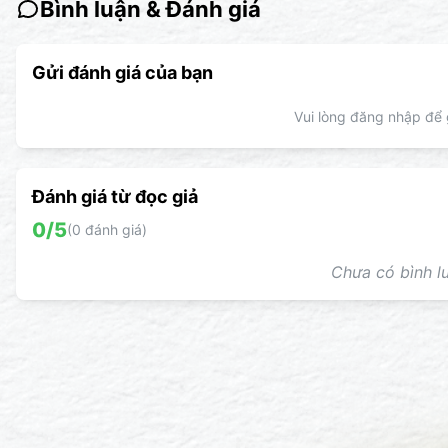
Bình luận & Đánh giá
Gửi đánh giá của bạn
Vui lòng đăng nhập để g
Đánh giá từ đọc giả
0
/5
(
0
đánh giá)
Chưa có bình lu