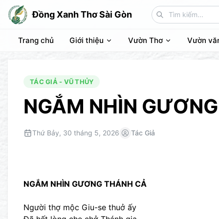
Đồng Xanh Thơ Sài Gòn
Trang chủ
Giới thiệu
Vườn Thơ
Vườn vă
TÁC GIẢ - VŨ THỦY
NGẮM NHÌN GƯƠNG
Thứ Bảy, 30 tháng 5, 2026
Tác Giả
NGẮM NHÌN GƯƠNG THÁNH CẢ
Người thợ mộc Giu-se thuở ấy