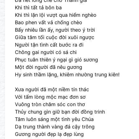
Đã hết lòng che chở Thánh gia
Khi thì tất tả bôn ba
Khi thì lặn lội vượt qua hiểm nghèo
Bao phen vất vả chống chèo
Bấy nhiêu lần ấy, người theo ý trời
Giữa tăm tối cuộc đời xuôi ngược
Người tận tình cất bước ra đi
Chông gai người có sá chi
Phục tuân thiên ý ngại gì gió sương
Một đời người đã nêu gương
Hy sinh thầm lặng, khiêm nhường trung kiên!
Xưa người đã một niềm tín thác
Với tấm lòng mộc mạc đơn sơ
Vuông tròn chăm sóc con thơ
Thủy chung gìn giữ bạn đời đồng trinh
Tâm luôn sáng một tình yêu Chúa
Dạ trung thành vàng đá cậy trông
Gương người đẹp lạ đẹp lùng