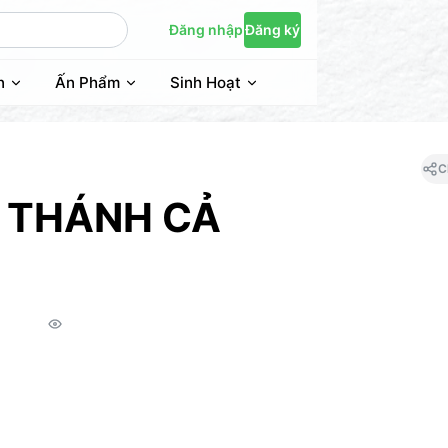
Đăng nhập
Đăng ký
n
Ấn Phẩm
Sinh Hoạt
C
 THÁNH CẢ