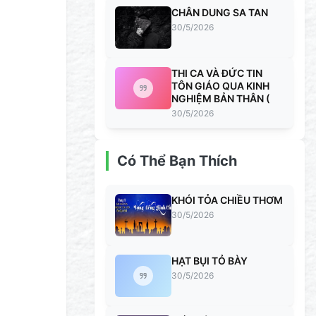
CHÂN DUNG SA TAN
30/5/2026
THI CA VÀ ĐỨC TIN
TÔN GIÁO QUA KINH
NGHIỆM BẢN THÂN (
30/5/2026
Có Thể Bạn Thích
KHÓI TỎA CHIỀU THƠM
30/5/2026
HẠT BỤI TỎ BÀY
30/5/2026