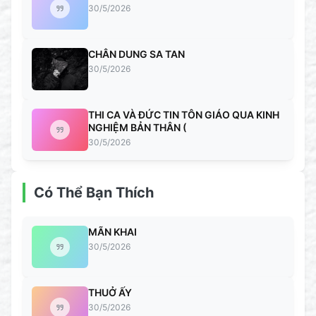
30/5/2026
CHÂN DUNG SA TAN
30/5/2026
THI CA VÀ ĐỨC TIN TÔN GIÁO QUA KINH
NGHIỆM BẢN THÂN (
30/5/2026
Có Thể Bạn Thích
MÃN KHAI
30/5/2026
THUỞ ẤY
30/5/2026