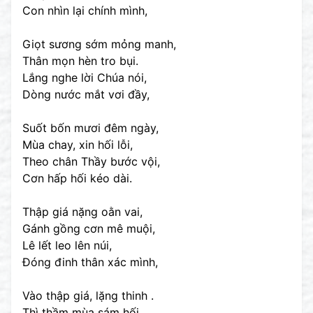
Con nhìn lại chính mình,
Giọt sương sớm mỏng manh,
Thân mọn hèn tro bụi.
Lắng nghe lời Chúa nói,
Dòng nước mắt vơi đầy,
Suốt bốn mươi đêm ngày,
Mùa chay, xin hối lỗi,
Theo chân Thầy bước vội,
Cơn hấp hối kéo dài.
Thập giá nặng oằn vai,
Gánh gồng cơn mê muội,
Lê lết leo lên núi,
Đóng đinh thân xác mình,
Vào thập giá, lặng thinh .
Thì thầm mùa sám hối.