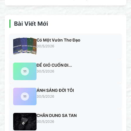
Bài Viết Mới
Có Một Vườn Thơ Đạo
30/5/2026
ĐỂ GIÓ CUỐN ĐI...
30/5/2026
ÁNH SÁNG ĐỜI TÔI
30/5/2026
CHÂN DUNG SA TAN
30/5/2026