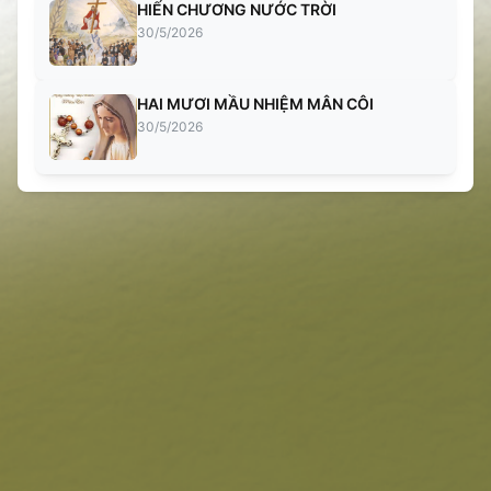
HIẾN CHƯƠNG NƯỚC TRỜI
30/5/2026
HAI MƯƠI MẦU NHIỆM MÂN CÔI
30/5/2026