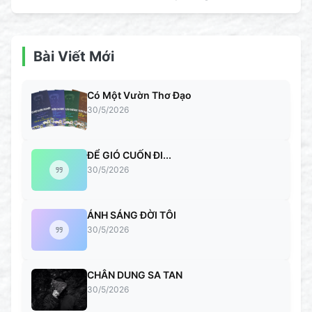
Bài Viết Mới
Có Một Vườn Thơ Đạo
30/5/2026
ĐỂ GIÓ CUỐN ĐI...
30/5/2026
ÁNH SÁNG ĐỜI TÔI
30/5/2026
CHÂN DUNG SA TAN
30/5/2026