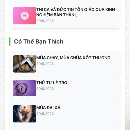
THI CA VÀ ĐỨC TIN TÔN GIÁO QUA KINH
NGHIỆM BẢN THÂN (
30/5/2026
Có Thể Bạn Thích
MÙA CHAY, MÙA CHÚA XÓT THƯƠNG
30/5/2026
THỨ TƯ LỄ TRO
30/5/2026
MÙA ĐẠI XÁ
30/5/2026