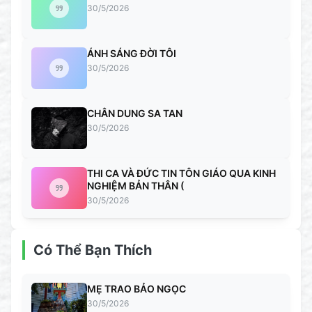
30/5/2026
ÁNH SÁNG ĐỜI TÔI
30/5/2026
CHÂN DUNG SA TAN
30/5/2026
THI CA VÀ ĐỨC TIN TÔN GIÁO QUA KINH
NGHIỆM BẢN THÂN (
30/5/2026
Có Thể Bạn Thích
MẸ TRAO BẢO NGỌC
30/5/2026