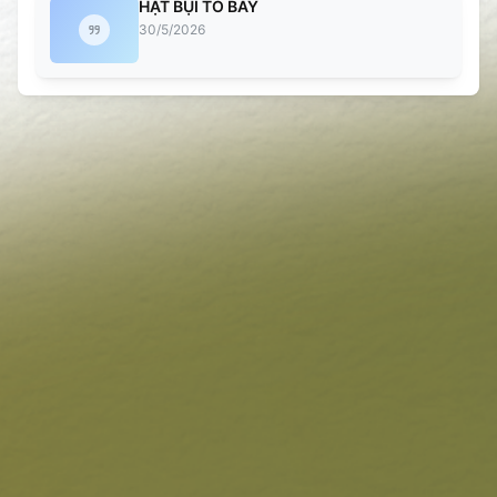
HẠT BỤI TỎ BÀY
30/5/2026