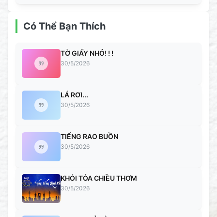
Có Thể Bạn Thích
TỜ GIẤY NHỎ! ! !
30/5/2026
LÁ RƠI...
30/5/2026
TIẾNG RAO BUỒN
30/5/2026
KHÓI TỎA CHIỀU THƠM
30/5/2026