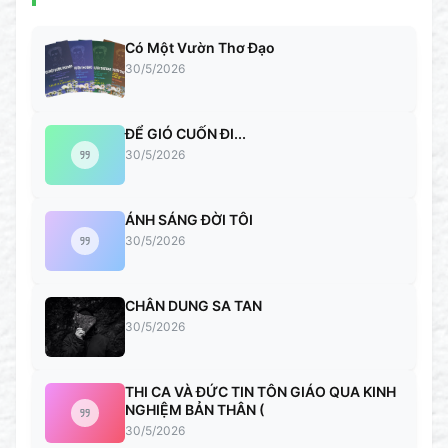
Có Một Vườn Thơ Đạo
30/5/2026
ĐỂ GIÓ CUỐN ĐI...
30/5/2026
ÁNH SÁNG ĐỜI TÔI
30/5/2026
CHÂN DUNG SA TAN
30/5/2026
THI CA VÀ ĐỨC TIN TÔN GIÁO QUA KINH
NGHIỆM BẢN THÂN (
30/5/2026