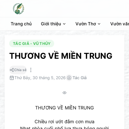
Trang chủ
Giới thiệu
Vườn Thơ
Vườn vă
TÁC GIẢ - VŨ THỦY
THƯƠNG VỀ MIỀN TRUNG
Chia sẻ
Thứ Bảy, 30 tháng 5, 2026
Tác Giả
THƯƠNG VỀ MIỀN TRUNG
Chiều rơi ướt đẫm cơn mưa
Nhạt nhòa cuối phố lưa thưa bóng người