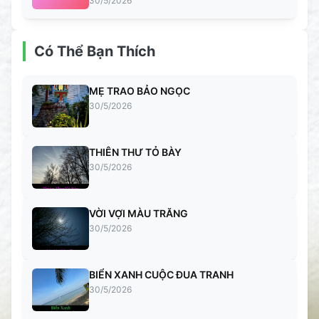
30/5/2026
Có Thể Bạn Thích
MẸ TRAO BẢO NGỌC
30/5/2026
THIÊN THƯ TỎ BÀY
30/5/2026
VỜI VỢI MÀU TRĂNG
30/5/2026
BIỂN XANH CUỘC ĐUA TRANH
30/5/2026