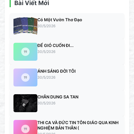
Bài Viết Mới
Có Một Vườn Thơ Đạo
30/5/2026
ĐỂ GIÓ CUỐN ĐI...
30/5/2026
ÁNH SÁNG ĐỜI TÔI
30/5/2026
CHÂN DUNG SA TAN
30/5/2026
THI CA VÀ ĐỨC TIN TÔN GIÁO QUA KINH
NGHIỆM BẢN THÂN (