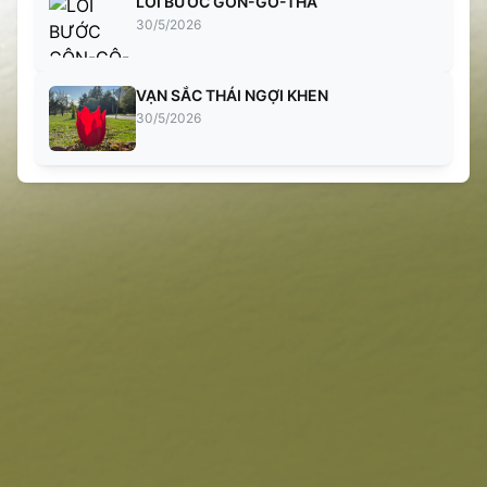
LỐI BƯỚC GÔN-GÔ-THA
30/5/2026
VẠN SẮC THÁI NGỢI KHEN
30/5/2026