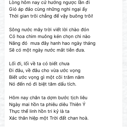
Lòng hôm nay cứ hướng ngược lần đi
Gió áp đảo cùng những nghi ngại ấy
Thời gian trôi chẳng để vậy buông trôi!
Sông nước mây trời viết lời chào đón
Cỏ hoa chim muông kén chọn chi nào
Nắng đó mưa đây hanh hao ngày tháng
Sẽ có một ngày nước mắt tiễn đưa.
Lối đi, lối về ta có biết chưa
Đi đâu, về đâu cho vừa ước vọng
Biết ước vọng gì một cõi trăm năm
Nó đến nó đi biệt tăm dấu tích.
Hôm nay chân ta dợm bước tịch liêu
Ngày mai hồn ta phiêu diêu Thiên Ý
Thực thể linh hồn tri kỷ là ta
Xác thân hiệp một Trời đất chan hoà.