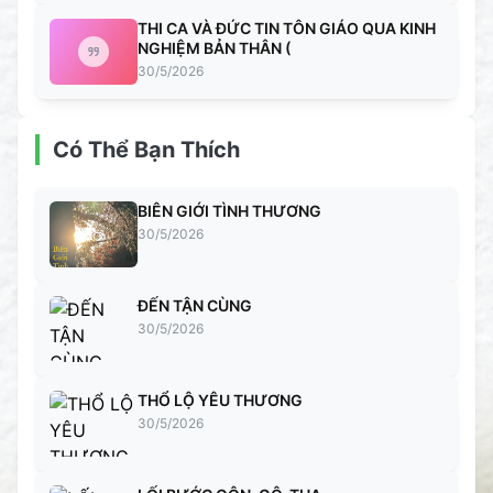
THI CA VÀ ĐỨC TIN TÔN GIÁO QUA KINH
NGHIỆM BẢN THÂN (
30/5/2026
Có Thể Bạn Thích
BIÊN GIỚI TÌNH THƯƠNG
30/5/2026
ĐẾN TẬN CÙNG
30/5/2026
THỔ LỘ YÊU THƯƠNG
30/5/2026