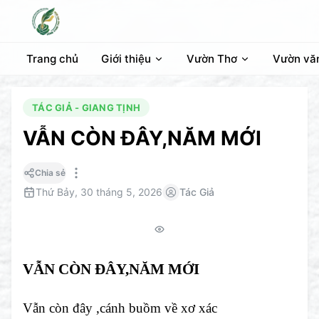
Trang chủ
Giới thiệu
Vườn Thơ
Vườn vă
TÁC GIẢ - GIANG TỊNH
VẪN CÒN ĐÂY,NĂM MỚI
Chia sẻ
Thứ Bảy, 30 tháng 5, 2026
Tác Giả
VẪN CÒN ĐÂY,NĂM MỚI
Vẫn còn đây ,cánh buồm về xơ xác