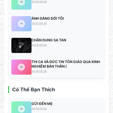
30/5/2026
ÁNH SÁNG ĐỜI TÔI
30/5/2026
CHÂN DUNG SA TAN
30/5/2026
THI CA VÀ ĐỨC TIN TÔN GIÁO QUA KINH
NGHIỆM BẢN THÂN (
30/5/2026
Có Thể Bạn Thích
GỬI ĐẾN MẸ
30/5/2026