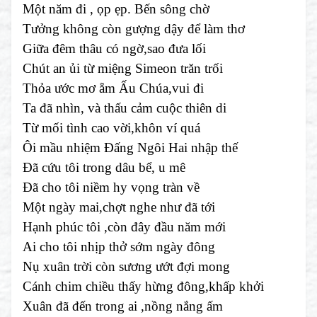
Một năm đi , ọp ẹp. Bến sông chờ
Tưởng không còn gượng dậy để làm thơ
Giữa đêm thâu có ngờ,sao đưa lối
Chút an ủi từ miệng Simeon trăn trối
Thỏa ước mơ ẵm Ấu Chúa,vui đi
Ta đã nhìn, và thấu cảm cuộc thiên di
Từ mối tình cao vời,khôn ví quá
Ôi mầu nhiệm Đấng Ngôi Hai nhập thế
Đã cứu tôi trong dâu bể, u mê
Đã cho tôi niềm hy vọng tràn về
Một ngày mai,chợt nghe như đã tới
Hạnh phúc tôi ,còn đây đầu năm mới
Ai cho tôi nhịp thở sớm ngày đông
Nụ xuân trời còn sương ướt đợi mong
Cánh chim chiều thấy hừng đông,khấp khởi
Xuân đã đến trong ai ,nồng nắng ấm