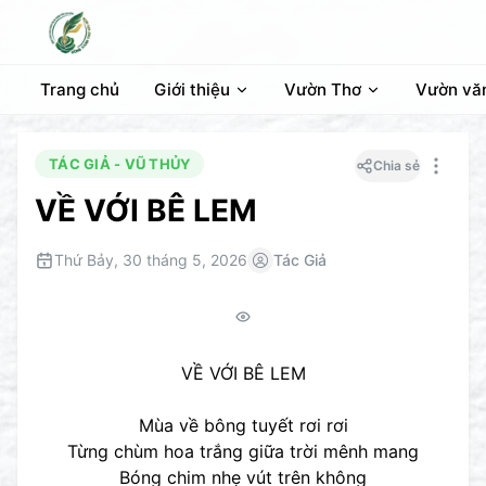
Trang chủ
Giới thiệu
Vườn Thơ
Vườn vă
TÁC GIẢ - VŨ THỦY
Chia sẻ
VỀ VỚI BÊ LEM
Thứ Bảy, 30 tháng 5, 2026
Tác Giả
VỀ VỚI BÊ LEM
Mùa về bông tuyết rơi rơi
Từng chùm hoa trắng giữa trời mênh mang
Bóng chim nhẹ vút trên không