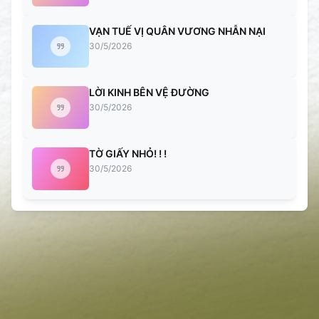
VẠN TUẾ VỊ QUÂN VƯƠNG NHẪN NẠI
30/5/2026
LỜI KINH BÊN VỆ ĐƯỜNG
30/5/2026
TỜ GIẤY NHỎ! ! !
30/5/2026