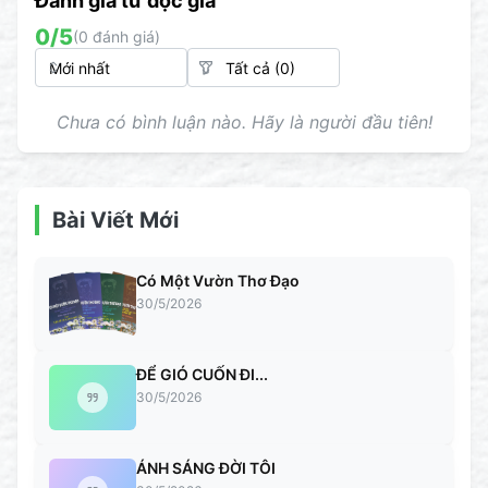
Đánh giá từ đọc giả
0
/5
(
0
đánh giá)
Chưa có bình luận nào. Hãy là người đầu tiên!
Bài Viết Mới
Có Một Vườn Thơ Đạo
30/5/2026
ĐỂ GIÓ CUỐN ĐI...
30/5/2026
ÁNH SÁNG ĐỜI TÔI