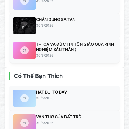
30/5/2026
CHÂN DUNG SA TAN
30/5/2026
THI CA VÀ ĐỨC TIN TÔN GIÁO QUA KINH
NGHIỆM BẢN THÂN (
30/5/2026
Có Thể Bạn Thích
HẠT BỤI TỎ BÀY
30/5/2026
VẦN THƠ CỦA ĐẤT TRỜI
30/5/2026