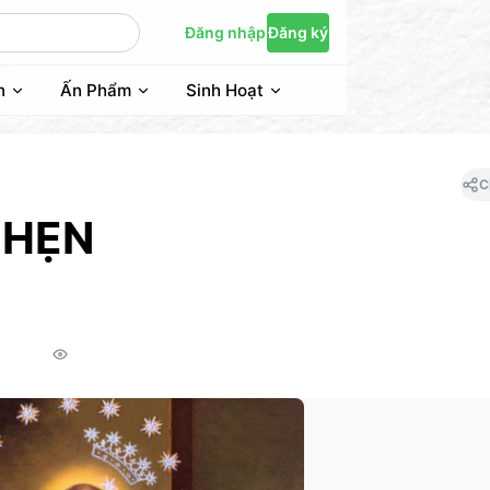
Đăng nhập
Đăng ký
n
Ấn Phẩm
Sinh Hoạt
C
 HẸN