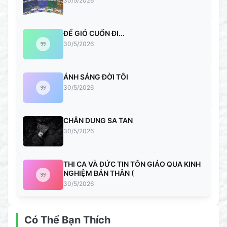
30/5/2026
ĐỂ GIÓ CUỐN ĐI...
30/5/2026
ÁNH SÁNG ĐỜI TÔI
30/5/2026
CHÂN DUNG SA TAN
30/5/2026
THI CA VÀ ĐỨC TIN TÔN GIÁO QUA KINH
NGHIỆM BẢN THÂN (
30/5/2026
Có Thể Bạn Thích