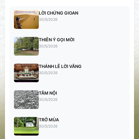
LỜI CHỨNG GIOAN
30/5/2026
THIÊN Ý GỌI MỜI
30/5/2026
THÁNH LỄ LỜI VÂNG
30/5/2026
TÂM NỘI
30/5/2026
TRỞ MÙA
30/5/2026