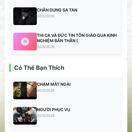
CHÂN DUNG SA TAN
30/5/2026
THI CA VÀ ĐỨC TIN TÔN GIÁO QUA KINH
NGHIỆM BẢN THÂN (
30/5/2026
Có Thể Bạn Thích
CHẠM MẮT NGÀI
30/5/2026
NGƯỜI PHỤC VỤ
30/5/2026