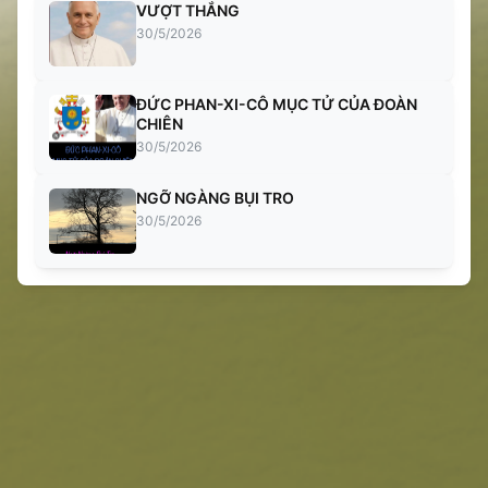
VƯỢT THẮNG
30/5/2026
ĐỨC PHAN-XI-CÔ MỤC TỬ CỦA ĐOÀN
CHIÊN
30/5/2026
NGỠ NGÀNG BỤI TRO
30/5/2026