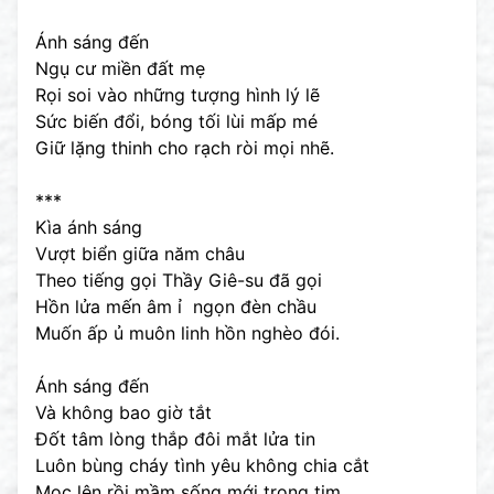
Ánh sáng đến
Ngụ cư miền đất mẹ
Rọi soi vào những tượng hình lý lẽ
Sức biến đổi, bóng tối lùi mấp mé
Giữ lặng thinh cho rạch ròi mọi nhẽ.
***
Kìa ánh sáng
Vượt biển giữa năm châu
Theo tiếng gọi Thầy Giê-su đã gọi
Hồn lửa mến âm ỉ ngọn đèn chầu
Muốn ấp ủ muôn linh hồn nghèo đói.
Ánh sáng đến
Và không bao giờ tắt
Đốt tâm lòng thắp đôi mắt lửa tin
Luôn bùng cháy tình yêu không chia cắt
Mọc lên rồi mầm sống mới trong tim.