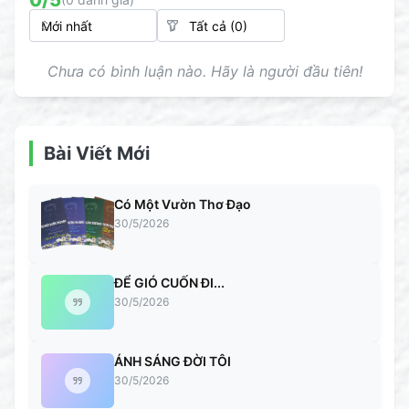
0
/5
Chưa có bình luận nào. Hãy là người đầu tiên!
Bài Viết Mới
Có Một Vườn Thơ Đạo
30/5/2026
ĐỂ GIÓ CUỐN ĐI...
30/5/2026
ÁNH SÁNG ĐỜI TÔI
30/5/2026