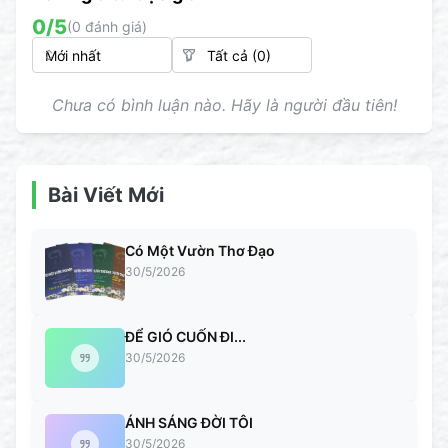
0
/5
(
0
đánh giá)
Chưa có bình luận nào. Hãy là người đầu tiên!
Bài Viết Mới
Có Một Vườn Thơ Đạo
30/5/2026
ĐỂ GIÓ CUỐN ĐI...
30/5/2026
ÁNH SÁNG ĐỜI TÔI
30/5/2026