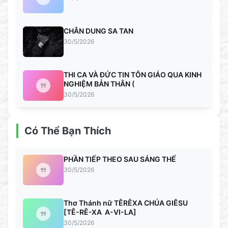
CHÂN DUNG SA TAN
30/5/2026
THI CA VÀ ĐỨC TIN TÔN GIÁO QUA KINH
NGHIỆM BẢN THÂN (
30/5/2026
Có Thể Bạn Thích
PHẦN TIẾP THEO SAU SÁNG THẾ
30/5/2026
Thơ Thánh nữ TÊRÊXA CHÚA GIÊSU
[TÊ-RÊ-XA A-VI-LA]
30/5/2026