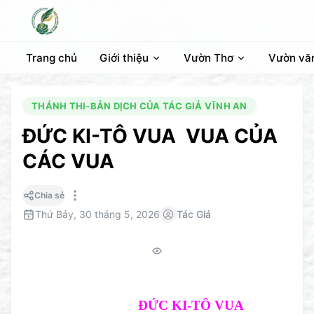
Trang chủ
Giới thiệu
Vườn Thơ
Vườn vă
THÁNH THI-BẢN DỊCH CỦA TÁC GIẢ VĨNH AN
ĐỨC KI-TÔ VUA VUA CỦA
CÁC VUA
Chia sẻ
Thứ Bảy, 30 tháng 5, 2026
Tác Giả
ĐỨC KI-TÔ VUA