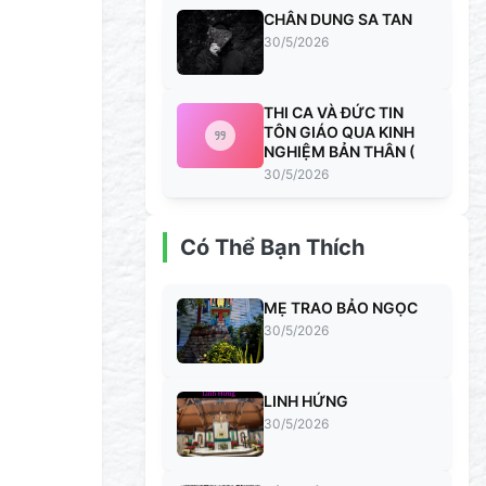
CHÂN DUNG SA TAN
30/5/2026
THI CA VÀ ĐỨC TIN
TÔN GIÁO QUA KINH
NGHIỆM BẢN THÂN (
30/5/2026
Có Thể Bạn Thích
MẸ TRAO BẢO NGỌC
30/5/2026
LINH HỨNG
30/5/2026