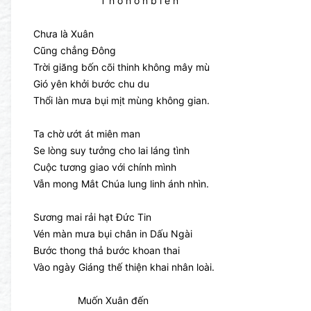
T h ơ h ồ n b i ể n
Chưa là Xuân
Cũng chẳng Đông
Trời giăng bốn cõi thinh không mây mù
Gió yên khởi bước chu du
Thổi làn mưa bụi mịt mùng không gian.
Ta chờ ướt át miên man
Se lòng suy tưởng cho lai láng tình
Cuộc tương giao với chính mình
Vẫn mong Mắt Chúa lung linh ánh nhìn.
Sương mai rải hạt Đức Tin
Vén màn mưa bụi chân in Dấu Ngài
Bước thong thả bước khoan thai
Vào ngày Giáng thế thiện khai nhân loài.
Muốn Xuân đến