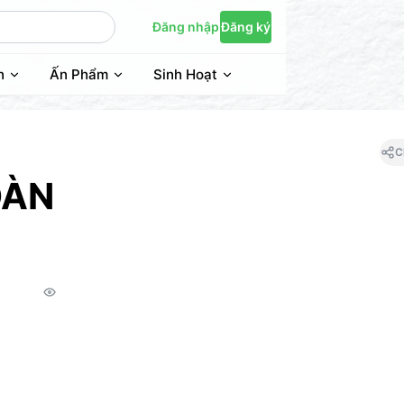
Đăng nhập
Đăng ký
n
Ấn Phẩm
Sinh Hoạt
C
OÀN