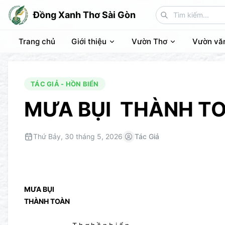
Đồng Xanh Thơ Sài Gòn
Trang chủ
Giới thiệu
Vườn Thơ
Vườn vă
TÁC GIẢ - HỒN BIỂN
MƯA BỤI THÀNH T
Thứ Bảy, 30 tháng 5, 2026
Tác Giả
MƯA BỤI
THÀNH TOÀN