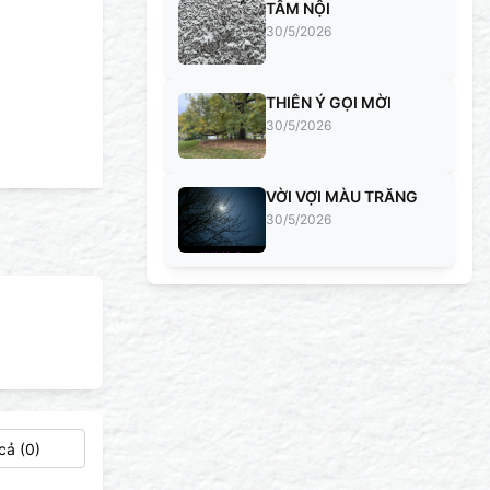
TÂM NỘI
30/5/2026
THIÊN Ý GỌI MỜI
30/5/2026
VỜI VỢI MÀU TRĂNG
30/5/2026