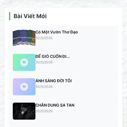
Bài Viết Mới
Có Một Vườn Thơ Đạo
30/5/2026
ĐỂ GIÓ CUỐN ĐI...
30/5/2026
ÁNH SÁNG ĐỜI TÔI
30/5/2026
CHÂN DUNG SA TAN
30/5/2026