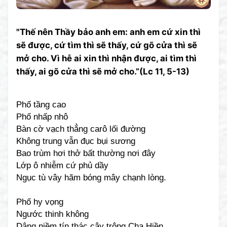
"Thế nên Thầy bảo anh em: anh em cứ xin thì
sẽ được, cứ tìm thì sẽ thấy, cứ gõ cửa thì sẽ
mở cho. Vì hễ ai xin thì nhận được, ai tìm thì
thấy, ai gõ cửa thì sẽ mở cho.”(Lc 11, 5-13)
Phố tầng cao
Phố nhấp nhô
Bàn cờ vạch thẳng carô lối đường
Không trung vẫn đục bụi sương
Bao trùm hơi thở bất thường nơi đây
Lớp ô nhiễm cứ phủ dầy
Ngục tù vây hãm bóng mây chạnh lòng.
Phố hy vọng
Ngước thinh không
Dâng niềm tín thác cậy trông Cha Hiền