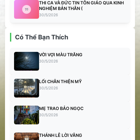
THI CA VÀ ĐỨC TIN TÔN GIÁO QUA KINH
NGHIỆM BẢN THÂN (
30/5/2026
Có Thể Bạn Thích
VỜI VỢI MÀU TRĂNG
30/5/2026
LỐI CHÂN THIỆN MỸ
30/5/2026
MẸ TRAO BẢO NGỌC
30/5/2026
THÁNH LỄ LỜI VÂNG