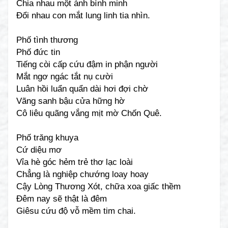
Chia nhau một ánh bình minh
Đổi nhau con mắt lung linh tia nhìn.
Phố tình thương
Phố đức tin
Tiếng còi cấp cứu đậm in phận người
Mắt ngơ ngác tắt nụ cười
Luân hồi luẩn quẩn dài hơi đợi chờ
Vãng sanh bậu cửa hững hờ
Cô liêu quãng vắng mịt mờ Chốn Quê.
Phố trăng khuya
Cứ diệu mơ
Vỉa hè góc hẻm trẻ thơ lạc loài
Chẳng là nghiệp chướng loay hoay
Cậy Lòng Thương Xót, chữa xoa giấc thềm
Đêm nay sẽ thật là đêm
Giêsu cứu độ vỗ mềm tim chai.