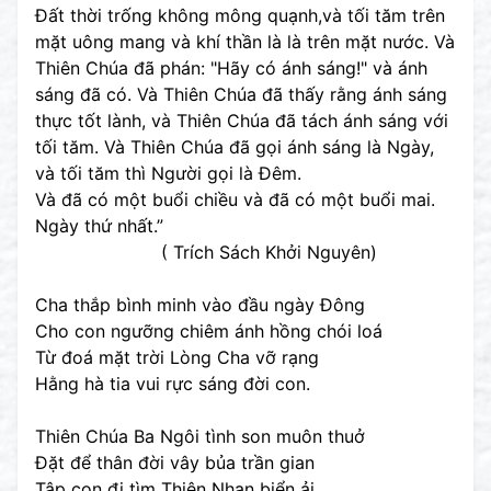
Ðất thời trống không mông quạnh,và tối tăm trên
mặt uông mang và khí thần là là trên mặt nước. Và
Thiên Chúa đã phán: "Hãy có ánh sáng!" và ánh
sáng đã có. Và Thiên Chúa đã thấy rằng ánh sáng
thực tốt lành, và Thiên Chúa đã tách ánh sáng với
tối tăm. Và Thiên Chúa đã gọi ánh sáng là Ngày,
và tối tăm thì Người gọi là Ðêm.
Và đã có một buổi chiều và đã có một buổi mai.
Ngày thứ nhất.”
( Trích Sách Khởi Nguyên)
Cha thắp bình minh vào đầu ngày Đông
Cho con ngưỡng chiêm ánh hồng chói loá
Từ đoá mặt trời Lòng Cha vỡ rạng
Hằng hà tia vui rực sáng đời con.
Thiên Chúa Ba Ngôi tình son muôn thuở
Đặt để thân đời vây bủa trần gian
Tập con đi tìm Thiên Nhan biển ải