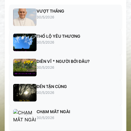
VƯỢT THẮNG
30/5/2026
THỔ LỘ YÊU THƯƠNG
30/5/2026
DIÊN VĨ * NGƯỜI BỞI ĐÂU?
30/5/2026
ĐẾN TẬN CÙNG
30/5/2026
CHẠM MẮT NGÀI
30/5/2026