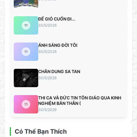
ĐỂ GIÓ CUỐN ĐI...
30/5/2026
ÁNH SÁNG ĐỜI TÔI
30/5/2026
CHÂN DUNG SA TAN
30/5/2026
THI CA VÀ ĐỨC TIN TÔN GIÁO QUA KINH
NGHIỆM BẢN THÂN (
30/5/2026
Có Thể Bạn Thích